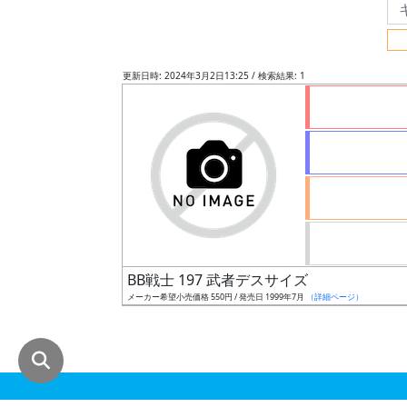
グ
レ
ー
更新日時: 2024年3月2日13:25 / 検索結果: 1
ド
ス
ケ
ー
ル
BB戦士 197 武者デスサイズ
メーカー希望小売価格 550円 / 発売日 1999年7月
（詳細ページ）
成
形
色