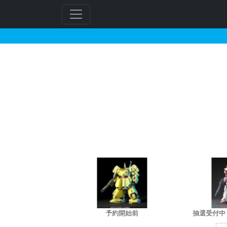
BB戦士 197 武者デ
フ
リ
ー
ワ
ー
ド
検
索
バン新規予約
予約開始前
抽選受付中（~