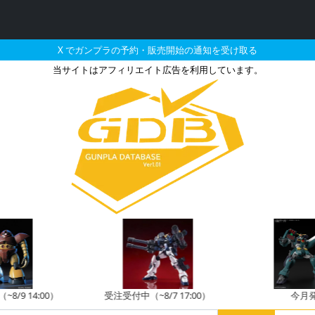
X でガンプラの予約・販売開始の通知を受け取る
当サイトはアフィリエイト広告を利用しています。
頑駄無の販売・再販・予約情
8/9 14:00）
受注受付中（~8/7 17:00）
今月