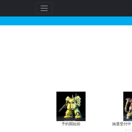
BB戦士 228 トウ王
フ
リ
ー
ワ
ー
ド
検
索
バン新規予約
予約開始前
抽選受付中（~