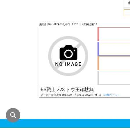
グ
レ
ー
更新日時: 2024年3月2日13:25 / 検索結果: 1
ド
ス
ケ
ー
ル
BB戦士 228 トウ王頑駄無
メーカー希望小売価格 550円 / 発売日 2002年1月1日
（詳細ページ）
成
形
色