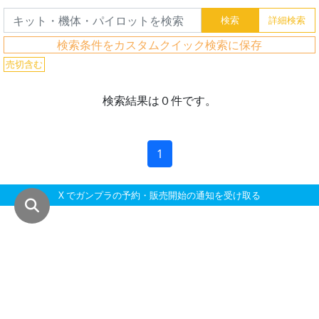
グ
レ
ー
検索条件をカスタムクイック検索に保存
ド
売切含む
検索結果は０件です。
ス
ケ
1
ー
ル
X でガンプラの予約・販売開始の通知を受け取る
成
形
色