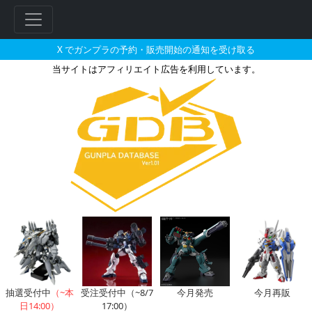
X でガンプラの予約・販売開始の通知を受け取る
当サイトはアフィリエイト広告を利用しています。
GunplaDatabase -ガンプ
フ
リ
ー
ワ
ー
ド
検
索
抽選受付中
（~本
受注受付中（~8/7
今月発売
今月再販
日14:00）
17:00）