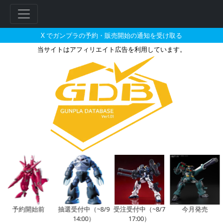
X でガンプラの予約・販売開始の通知を受け取る
当サイトはアフィリエイト広告を利用しています。
BB戦士 288 ストライクフリー
フ
リ
ー
ワ
ー
ド
検
索
予約開始前
抽選受付中（~8/9
受注受付中（~8/7
今月発売
14:00）
17:00）