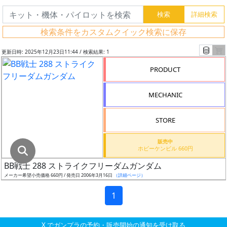
グ
レ
検索条件をカスタムクイック検索に保存
ー
ド
更新日時: 2025年12月23日11:44 / 検索結果: 1
PRODUCT
ス
MECHANIC
ケ
ー
STORE
ル
販売中
ホビーケンビル 660円
BB戦士 288 ストライクフリーダムガンダム
成
メーカー希望小売価格 660円 / 発売日 2006年3月16日
（詳細ページ）
形
色
1
X でガンプラの予約・販売開始の通知を受け取る