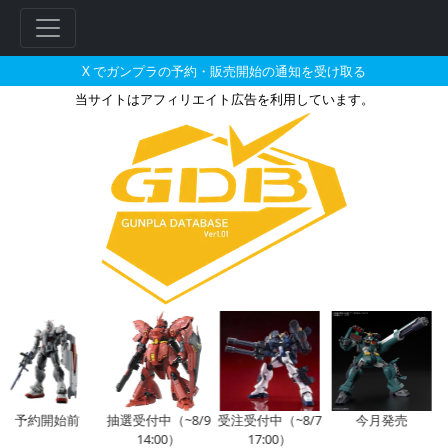
X でガンプラの予約・販売開始の通知を受け取る
当サイトはアフィリエイト広告を利用しています。
BB戦士 30 武者影ガンダムの販
フ
リ
ー
ワ
ー
ド
検
索
予約開始前
抽選受付中（~8/9
受注受付中（~8/7
今月発売
14:00）
17:00）