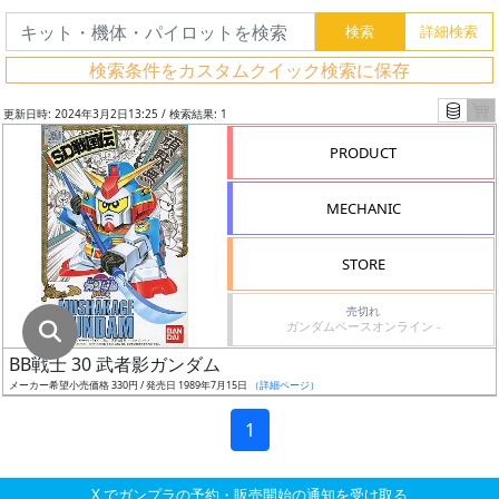
グ
レ
検索条件をカスタムクイック検索に保存
ー
ド
更新日時: 2024年3月2日13:25 / 検索結果: 1
PRODUCT
ス
MECHANIC
ケ
ー
STORE
ル
売切れ
ガンダムベースオンライン -
BB戦士 30 武者影ガンダム
成
メーカー希望小売価格 330円 / 発売日 1989年7月15日
（詳細ページ）
形
色
1
X でガンプラの予約・販売開始の通知を受け取る