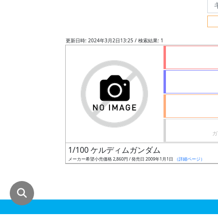
グ
レ
ー
更新日時: 2024年3月2日13:25 / 検索結果: 1
ド
ス
ケ
ー
ル
1/100 ケルディムガンダム
メーカー希望小売価格 2,860円 / 発売日 2009年1月1日
（詳細ページ）
成
形
色