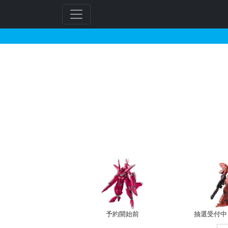
1/100 ケルディムガ
フ
リ
ー
ワ
ー
ド
検
索
予約開始前
抽選受付中（~