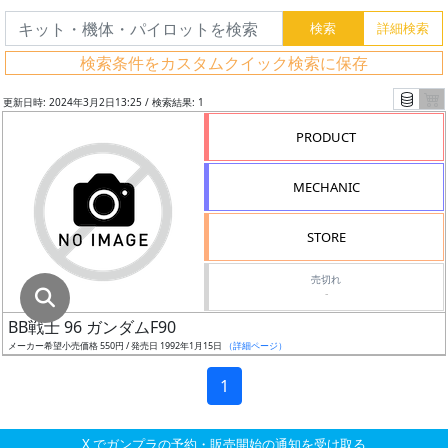
グ
レ
検索条件をカスタムクイック検索に保存
ー
ド
更新日時: 2024年3月2日13:25 / 検索結果: 1
PRODUCT
ス
MECHANIC
ケ
ー
STORE
ル
売切れ
-
BB戦士 96 ガンダムF90
成
メーカー希望小売価格 550円 / 発売日 1992年1月15日
（詳細ページ）
形
色
1
X でガンプラの予約・販売開始の通知を受け取る