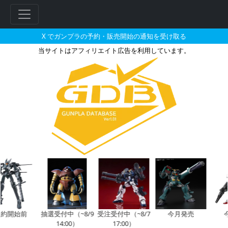
X でガンプラの予約・販売開始の通知を受け取る
当サイトはアフィリエイト広告を利用しています。
BB戦士 96 ガンダムF90の販売
フ
リ
ー
ワ
ー
ド
検
索
約開始前
抽選受付中（~8/9
受注受付中（~8/7
今月発売
14:00）
17:00）