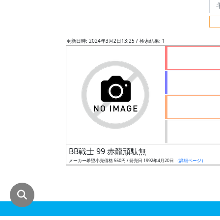
グ
レ
ー
更新日時: 2024年3月2日13:25 / 検索結果: 1
ド
ス
ケ
ー
ル
BB戦士 99 赤龍頑駄無
メーカー希望小売価格 550円 / 発売日 1992年4月20日
（詳細ページ）
成
形
色