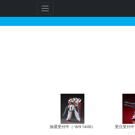
BB戦士 99 赤龍頑駄
フ
リ
ー
ワ
ー
ド
検
索
抽選受付中（~8/9 14:00）
受注受付中（~