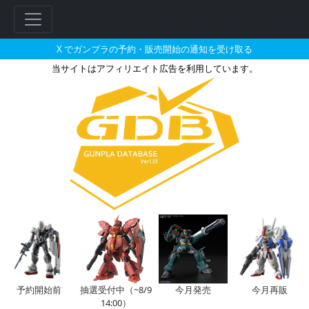
X でガンプラの予約・販売開始の通知を受け取る
当サイトはアフィリエイト広告を利用しています。
2026年05月に再販される定価
フ
リ
ー
ワ
ー
ド
検
索
予約開始前
抽選受付中（~8/9
今月発売
今月再販
14:00）