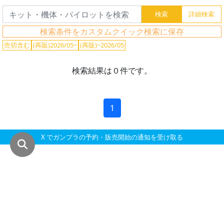
グ
レ
ー
検索条件をカスタムクイック検索に保存
ド
売切含む
(再販)2026/05~
(再販)~2026/05
検索結果は０件です。
ス
ケ
1
ー
ル
X でガンプラの予約・販売開始の通知を受け取る
成
形
色