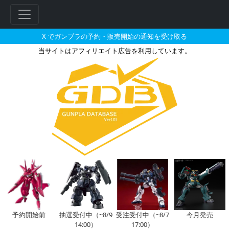
X でガンプラの予約・販売開始の通知を受け取る
当サイトはアフィリエイト広告を利用しています。
2026年春〜夏発売予定のガンプ
フ
リ
ー
ワ
ー
ド
検
索
予約開始前
抽選受付中（~8/9
受注受付中（~8/7
今月発売
14:00）
17:00）