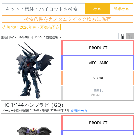
グ
検索条件をカスタムクイック検索に保存
レ
売切含む
2026年春〜夏発売予定
ー
更新日時: 2026年8月5日19:22 / 検索結果: 2
ド
PRODUCT
MECHANIC
ス
ケ
STORE
ー
ル
売切れ
Amazon -
HG 1/144 ハンブラビ（GQ）
メーカー希望小売価格 2,860円 / 発売日 2026年6月26日
（詳細ページ）
成
形
PRODUCT
色