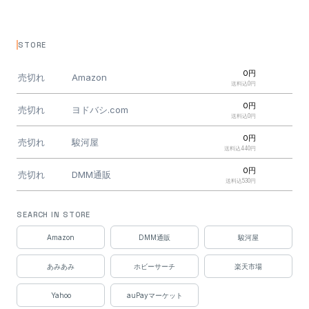
STORE
0円
売切れ
Amazon
送料込0円
0円
売切れ
ヨドバシ.com
送料込0円
0円
売切れ
駿河屋
送料込440円
0円
売切れ
DMM通販
送料込530円
0円
売切れ
DMM通販
SEARCH IN STORE
送料込530円
0円
Amazon
DMM通販
駿河屋
売切れ
DMM通販
送料込530円
あみあみ
ホビーサーチ
楽天市場
0円
売切れ
ぐるぐる王国
送料込548円
Yahoo
auPayマーケット
0円
売切れ
ホビーサーチ