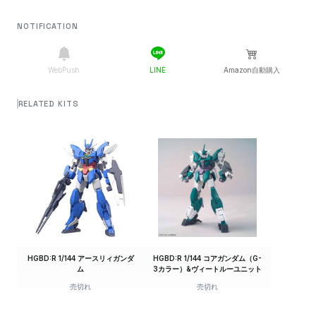
送料込550円
0円
NOTIFICATION
売切れ
EDION
送料込550円
0円
売切れ
EDION
送料込550円
WebPush
LINE
Amazon自動購入
0円
売切れ
viviONBlue
送料込590円
RELATED KITS
0円
売切れ
ハピネット（Yahoo）
送料込600円
0円
売切れ
ハピネット（au）
送料込600円
0円
売切れ
G作戦
送料込620円
0円
売切れ
でじたみん
送料込630円
0円
HGBD:R 1/144 アースリィガンダ
HGBD:R 1/144 コアガンダム（G-
売切れ
でじたみん
送料込630円
ム
3カラー）&ヴィートルーユニット
売切れ
売切れ
0円
売切れ
あみあみ
送料込630円