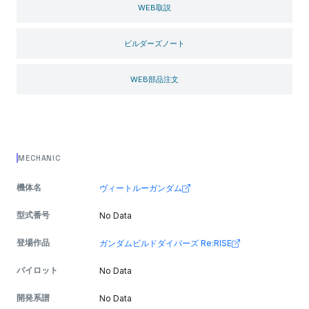
WEB取説
ビルダーズノート
WEB部品注文
MECHANIC
機体名
ヴィートルーガンダム
型式番号
No Data
登場作品
ガンダムビルドダイバーズ Re:RISE
パイロット
No Data
開発系譜
No Data