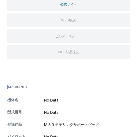
公式サイト
WEB取説
ビルダーズノート
WEB部品注文
MECHANIC
機体名
No Data
型式番号
No Data
登場作品
M.S.G モデリングサポートグッズ
パイロット
No Data