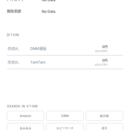
開発系譜
No Data
STORE
0円
売切れ
DMM通販
送料込530円
0円
売切れ
TamTam
送料込700円
SEARCH IN STORE
Amazon
DMM
駿河屋
あみあみ
ホビーサーチ
楽天