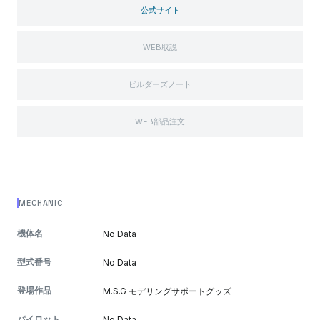
公式サイト
WEB取説
ビルダーズノート
WEB部品注文
MECHANIC
機体名
No Data
型式番号
No Data
登場作品
M.S.G モデリングサポートグッズ
パイロット
No Data