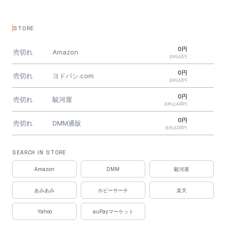
STORE
0円
売切れ
Amazon
送料込0円
0円
売切れ
ヨドバシ.com
送料込0円
0円
売切れ
駿河屋
送料込440円
0円
売切れ
DMM通販
送料込530円
0円
売切れ
あみあみ
SEARCH IN STORE
送料込630円
0円
Amazon
DMM
駿河屋
売切れ
TamTam
送料込700円
あみあみ
ホビーサーチ
楽天
Yahoo
auPayマーケット