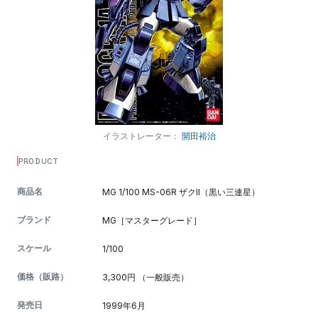
イラストレーター：
開田裕治
PRODUCT
商品名
MG 1/100 MS-06R ザクII（黒い三連星）
ブランド
MG［マスターグレード］
スケール
1/100
価格（販路）
3,300円 （一般販売）
発売日
1999年6月