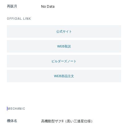
再販月
No Data
OFFICIAL LINK
公式サイト
WEB取説
ビルダーズノート
WEB部品注文
MECHANIC
機体名
高機動型ザクII（黒い三連星仕様）