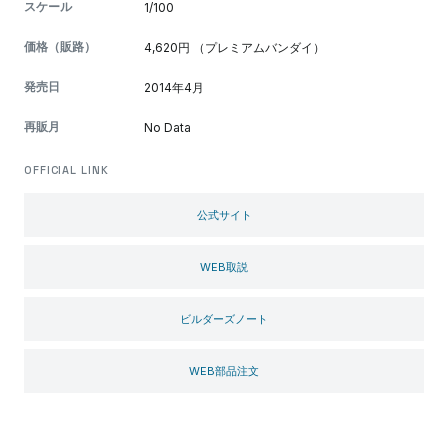
スケール
1/100
価格（販路）
4,620円 （プレミアムバンダイ）
発売日
2014年4月
再販月
No Data
OFFICIAL LINK
公式サイト
WEB取説
ビルダーズノート
WEB部品注文