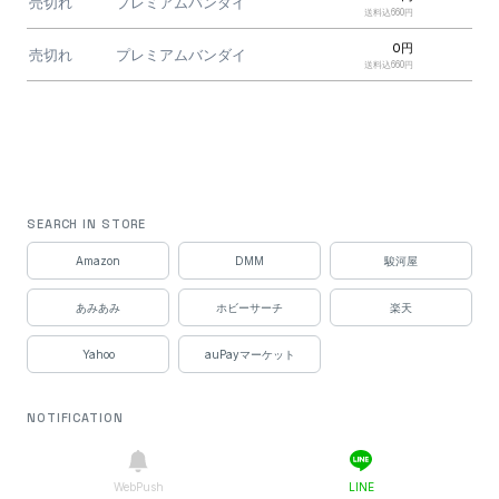
売切れ
プレミアムバンダイ
送料込660円
0円
売切れ
プレミアムバンダイ
送料込660円
SEARCH IN STORE
Amazon
DMM
駿河屋
あみあみ
ホビーサーチ
楽天
Yahoo
auPayマーケット
NOTIFICATION
WebPush
LINE