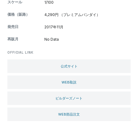
スケール
1/100
価格（販路）
4,290円 （プレミアムバンダイ）
発売日
2017年11月
再販月
No Data
OFFICIAL LINK
公式サイト
WEB取説
ビルダーズノート
WEB部品注文