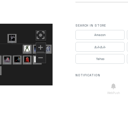
SEARCH IN STORE
Amazon
あみあみ
Yahoo
NOTIFICATION
WebPush