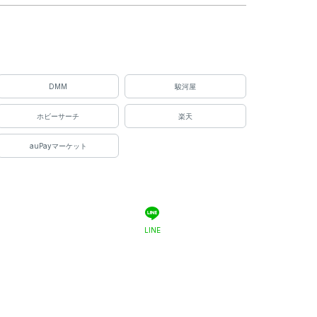
DMM
駿河屋
ホビーサーチ
楽天
auPayマーケット
LINE