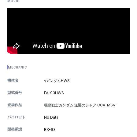
MOVIE
MECHANIC
機体名
νガンダムHWS
型式番号
FA-93HWS
登場作品
機動戦士ガンダム 逆襲のシャア CCA-MSV
パイロット
No Data
開発系譜
RX-93