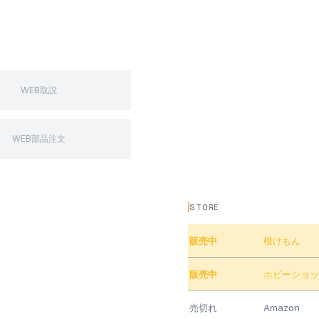
WEB取説
WEB部品注文
STORE
販売中
模けもん
販売中
ホビーショッ
売切れ
Amazon