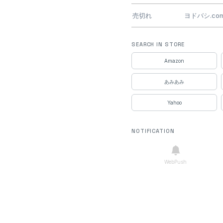
売切れ
ヨドバシ.co
売切れ
DMM通販
SEARCH IN STORE
Amazon
売切れ
DMM通販
あみあみ
売切れ
DMM通販
Yahoo
売切れ
DMM通販
NOTIFICATION
売切れ
ヤマダウェ
売切れ
EDION
WebPush
売切れ
ビックカメラ.
売切れ
viviONBlue