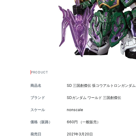
PRODUCT
商品名
SD 三国創傑伝 張コウアルトロンガンダム
ブランド
SDガンダム ワールド 三国創傑伝
スケール
nonscale
価格（販路）
660円 （一般販売）
発売日
2021年3月20日