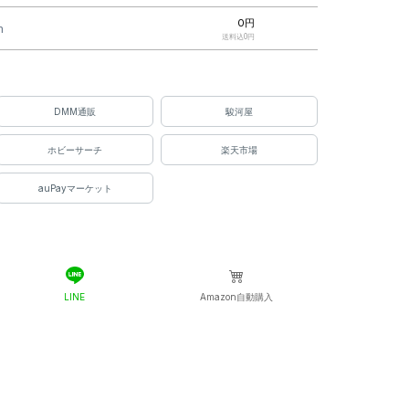
0円
m
送料込0円
0円
送料込530円
0円
DMM通販
駿河屋
送料込530円
ホビーサーチ
楽天市場
0円
送料込530円
auPayマーケット
0円
送料込530円
0円
ブコム
送料込550円
0円
送料込550円
LINE
Amazon自動購入
0円
com
送料込550円
0円
送料込590円