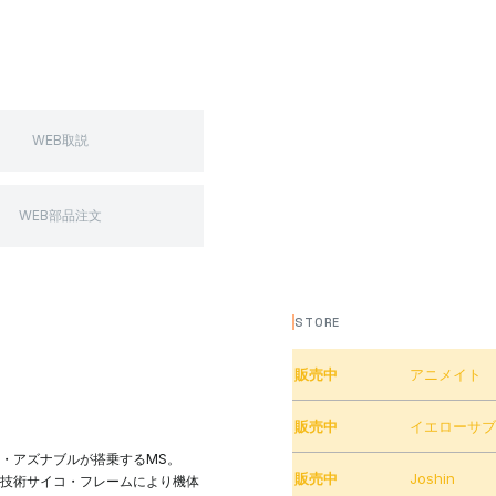
WEB取説
WEB部品注文
STORE
販売中
アニメイト
販売中
イエローサ
・アズナブルが搭乗するMS。
販売中
Joshin
技術サイコ・フレームにより機体