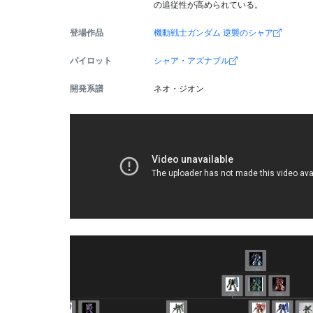
の追従性が高められている。
登場作品
機動戦士ガンダム 逆襲のシャア
パイロット
シャア・アズナブル
開発系譜
ネオ・ジオン