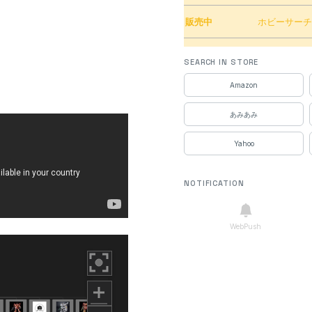
販売中
ホビーサー
販売中
あみあみ
SEARCH IN STORE
Amazon
販売中
ソフマップ
あみあみ
販売中
アイリスプ
Yahoo
販売中
ハピネット
NOTIFICATION
販売中
M’sPLUS
販売中
ホビーケン
WebPush
販売中
ちょまプラ
売切れ
Amazon