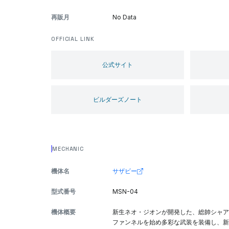
再販月
No Data
OFFICIAL LINK
公式サイト
ビルダーズノート
MECHANIC
機体名
サザビー
型式番号
MSN-04
機体概要
新生ネオ・ジオンが開発した、総帥シャア
ファンネルを始め多彩な武装を装備し、新