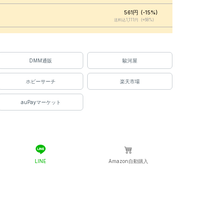
561円
(-15%)
チ
送料込1,111円
(+68%)
490円
(-26%)
送料込1,120円
(+70%)
600円
(-9%)
DMM通販
駿河屋
送料込1,150円
(+74%)
ホビーサーチ
楽天市場
590円
(-11%)
ラザ
送料込1,250円
(+89%)
auPayマーケット
660円
(0%)
（楽天）
送料込1,260円
(+91%)
594円
(-10%)
送料込1,364円
(+107%)
660円
(0%)
ビル
送料込1,440円
(+118%)
LINE
Amazon自動購入
660円
(0%)
模型
送料込1,540円
(+133%)
0円
送料込0円