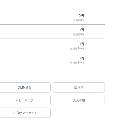
0円
送料込0円
0円
ス
送料込0円
0円
送料込440円
0円
送料込440円
0円
送料込530円
0円
DMM通販
駿河屋
送料込530円
ホビーサーチ
楽天市場
0円
チ
送料込550円
auPayマーケット
0円
com
送料込550円
0円
ahoo）
送料込600円