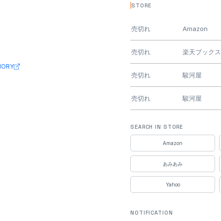
STORE
売切れ
Amazon
売切れ
楽天ブック
MORY
売切れ
駿河屋
売切れ
駿河屋
売切れ
DMM通販
SEARCH IN STORE
Amazon
売切れ
DMM通販
あみあみ
売切れ
ホビーサー
Yahoo
売切れ
ビックカメラ.
NOTIFICATION
売切れ
ハピネット（Y