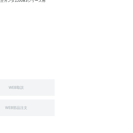
機動戦士ガンダム0083シリーズ用
WEB取説
WEB部品注文