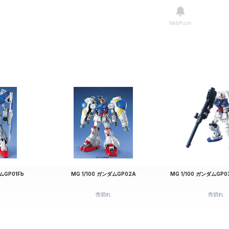
売切れ
ホビーリン
WebPush
売切れ
あみあみ
売切れ
ガンダムベ
売切れ
みなと模型
売切れ
TamTam
売切れ
M’sPLUS
売切れ
ホビーケン
ムGP01Fb
MG 1/100 ガンダムGP02A
MG 1/100 ガンダムGP
売切れ
売切れ