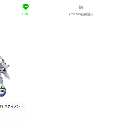
0円
ク
送料込600円
LINE
Amazon自動購入
0円
送料込630円
0円
ースオンライン
送料込660円
0円
送料込680円
0円
送料込700円
0円
送料込770円
0円
ビル
送料込780円
03S ステイメン