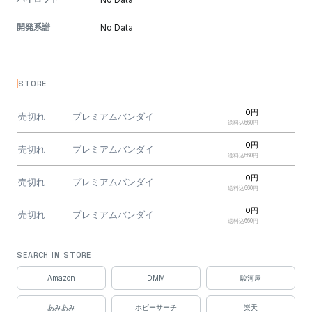
開発系譜
No Data
STORE
0円
売切れ
プレミアムバンダイ
送料込660円
0円
売切れ
プレミアムバンダイ
送料込660円
0円
売切れ
プレミアムバンダイ
送料込660円
0円
売切れ
プレミアムバンダイ
送料込660円
0円
売切れ
プレミアムバンダイ
SEARCH IN STORE
送料込660円
0円
Amazon
DMM
駿河屋
売切れ
プレミアムバンダイ
送料込660円
あみあみ
ホビーサーチ
楽天
ガンダムベースオンライ
0円