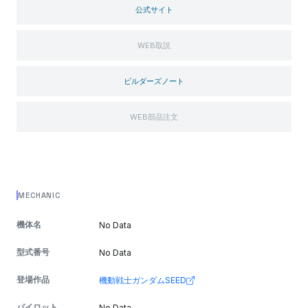
公式サイト
WEB取説
ビルダーズノート
WEB部品注文
MECHANIC
機体名
No Data
型式番号
No Data
登場作品
機動戦士ガンダムSEED
パイロット
No Data