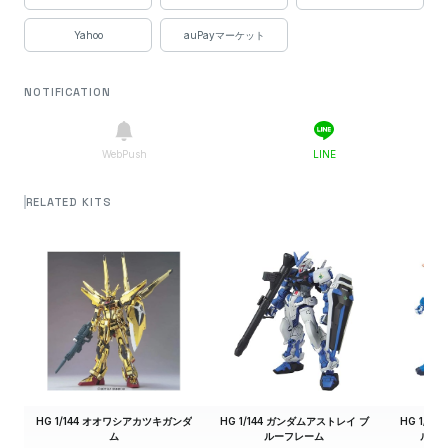
売切れ
送料込660円
ン
Yahoo
auPayマーケット
0円
売切れ
プレミアムバンダイ
送料込660円
NOTIFICATION
ガンダムベースオンライ
0円
売切れ
送料込660円
ン
WebPush
LINE
RELATED KITS
HG 1/144 オオワシアカツキガンダ
HG 1/144 ガンダムアストレイ ブ
HG 1/1
ム
ルーフレーム
ルーフ