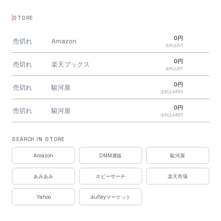
STORE
0円
売切れ
Amazon
送料込0円
0円
売切れ
楽天ブックス
送料込0円
0円
売切れ
駿河屋
送料込440円
0円
売切れ
駿河屋
送料込440円
0円
売切れ
DMM通販
SEARCH IN STORE
送料込530円
0円
Amazon
DMM通販
駿河屋
売切れ
DMM通販
送料込530円
あみあみ
ホビーサーチ
楽天市場
0円
売切れ
ぐるぐる王国
送料込548円
Yahoo
auPayマーケット
0円
売切れ
ハピネット（Yahoo）
送料込600円