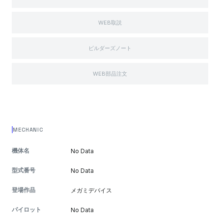
WEB取説
ビルダーズノート
WEB部品注文
MECHANIC
機体名
No Data
型式番号
No Data
登場作品
メガミデバイス
パイロット
No Data