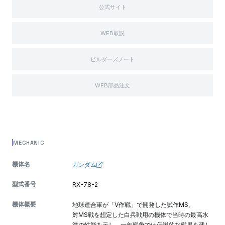
公式サイト
WEB取説
ビルダーズノート
WEB部品注文
MECHANIC
機体名
ガンダム
型式番号
RX-78-2
機体概要
地球連合軍が「V作戦」で開発した試作MS。
対MS戦を想定した白兵戦用の機体で当時の最高水
準の性能を示し、一年戦争では伝説的な戦果を残し