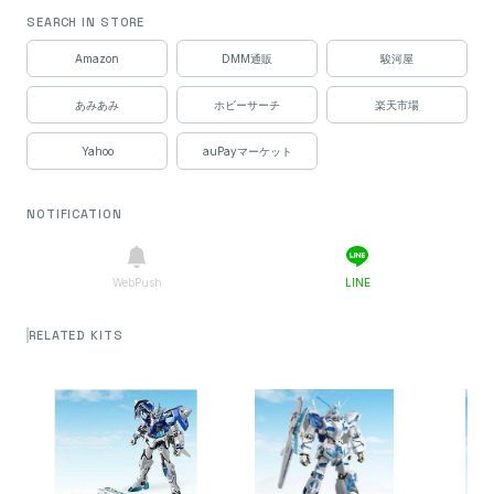
SEARCH IN STORE
Amazon
DMM通販
駿河屋
あみあみ
ホビーサーチ
楽天市場
Yahoo
auPayマーケット
NOTIFICATION
WebPush
LINE
RELATED KITS