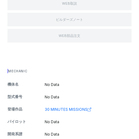
WEB取説
ビルダーズノート
WEB部品注文
MECHANIC
機体名
No Data
型式番号
No Data
登場作品
30 MINUTES MISSIONS
パイロット
No Data
開発系譜
No Data