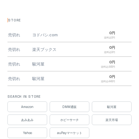
STORE
0円
売切れ
ヨドバシ.com
送料込0円
0円
売切れ
楽天ブックス
送料込0円
0円
売切れ
駿河屋
送料込440円
0円
売切れ
駿河屋
送料込440円
0円
売切れ
WonderToys
SEARCH IN STORE
送料込510円
0円
Amazon
DMM通販
駿河屋
売切れ
DMM通販
送料込530円
あみあみ
ホビーサーチ
楽天市場
0円
売切れ
DMM通販
送料込530円
Yahoo
auPayマーケット
0円
売切れ
DMM通販