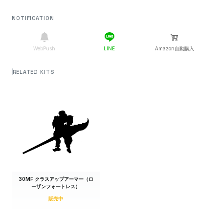
送料込530円
0円
NOTIFICATION
売切れ
DMM通販
送料込530円
0円
売切れ
ホビーサーチ
送料込550円
WebPush
LINE
Amazon自動購入
0円
売切れ
ハピネット（Yahoo）
送料込600円
RELATED KITS
0円
売切れ
イエローサブマリン
送料込600円
0円
売切れ
イエローサブマリン
送料込600円
0円
売切れ
でじたみん
送料込630円
0円
売切れ
みなと模型
送料込680円
2,419円
(0%)
30MF クラスアップアーマー（ロ
売切れ
トイザらス
送料込3,019円
(+25%)
ーザンフォートレス）
販売中