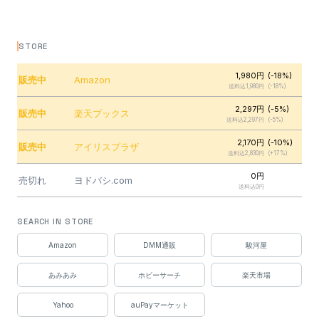
STORE
1,980円
(-18%)
販売中
Amazon
送料込1,980円
(-18%)
2,297円
(-5%)
販売中
楽天ブックス
送料込2,297円
(-5%)
2,170円
(-10%)
販売中
アイリスプラザ
送料込2,830円
(+17%)
0円
売切れ
ヨドバシ.com
送料込0円
0円
売切れ
駿河屋
SEARCH IN STORE
送料込440円
0円
Amazon
DMM通販
駿河屋
売切れ
駿河屋
送料込440円
あみあみ
ホビーサーチ
楽天市場
0円
売切れ
WonderToys
送料込510円
Yahoo
auPayマーケット
0円
売切れ
DMM通販