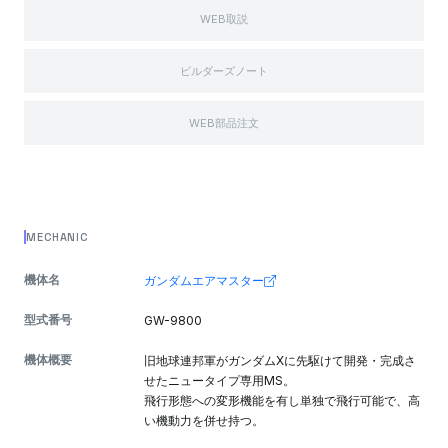
WEB取説
ビルダーズノート
WEB部品注文
MECHANIC
機体名
ガンダムエアマスター
型式番号
GW-9800
機体概要
旧地球連邦軍がガンダムXに先駆けて開発・完成さ
せたニュータイプ専用MS。
飛行形態への変形機能を有し単独で飛行可能で、高
い機動力を併せ持つ。