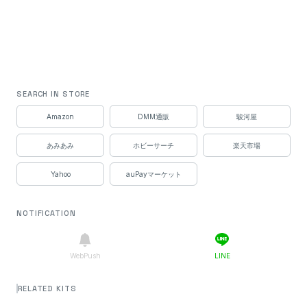
SEARCH IN STORE
Amazon
DMM通販
駿河屋
あみあみ
ホビーサーチ
楽天市場
Yahoo
auPayマーケット
NOTIFICATION
WebPush
LINE
RELATED KITS