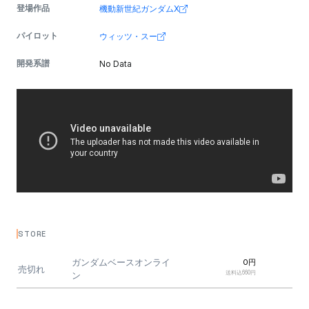
登場作品
機動新世紀ガンダムX
パイロット
ウィッツ・スー
開発系譜
No Data
STORE
ガンダムベースオンライ
0円
売切れ
送料込660円
ン