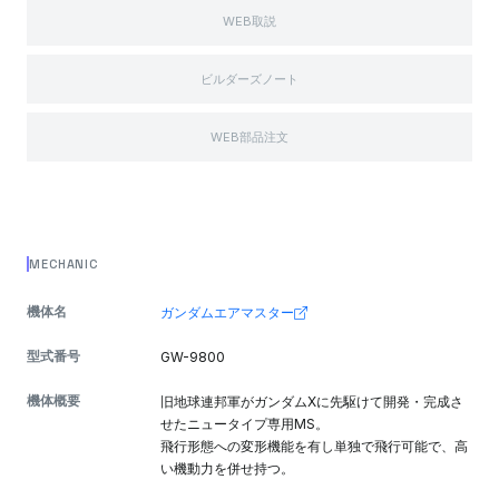
WEB取説
ビルダーズノート
WEB部品注文
MECHANIC
機体名
ガンダムエアマスター
型式番号
GW-9800
機体概要
旧地球連邦軍がガンダムXに先駆けて開発・完成さ
せたニュータイプ専用MS。
飛行形態への変形機能を有し単独で飛行可能で、高
い機動力を併せ持つ。