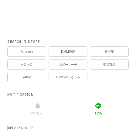
SEARCH IN STORE
Amazon
DMM通販
駿河屋
あみあみ
ホビーサーチ
楽天市場
Yahoo
auPayマーケット
NOTIFICATION
WebPush
LINE
RELATED KITS