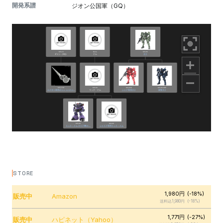
開発系譜
ジオン公国軍（GQ）
STORE
1,980円
(-18%)
販売中
Amazon
送料込1,980円
(-18%)
1,771円
(-27%)
販売中
ハピネット（Yahoo）