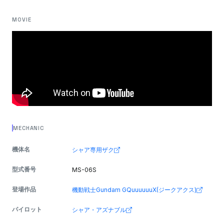
MOVIE
MECHANIC
機体名
シャア専用ザク
型式番号
MS-06S
登場作品
機動戦士Gundam GQuuuuuuX(ジークアクス)
パイロット
シャア・アズナブル