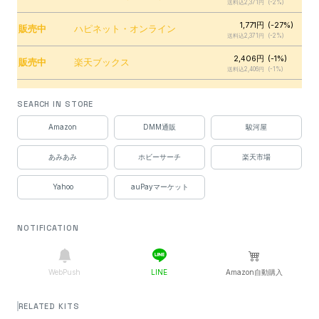
送料込2,371円
(-2%)
1,771円
(-27%)
販売中
ハピネット・オンライン
送料込2,371円
(-2%)
2,406円
(-1%)
販売中
楽天ブックス
送料込2,406円
(-1%)
2,420円
(0%)
販売中
EDION
SEARCH IN STORE
送料込2,420円
(0%)
2,420円
(0%)
Amazon
DMM通販
駿河屋
販売中
ビックカメラ.com
送料込2,420円
(0%)
あみあみ
ホビーサーチ
楽天市場
1,800円
(-26%)
販売中
でじたみん
送料込2,430円
(0%)
Yahoo
auPayマーケット
1,880円
(-22%)
販売中
Joshin
送料込2,430円
(0%)
1,850円
(-24%)
NOTIFICATION
販売中
ムラウチ
送料込2,444円
(+1%)
1,936円
(-20%)
販売中
アピタ・ピアゴ
送料込2,596円
(+7%)
WebPush
LINE
Amazon自動購入
1,936円
(-20%)
販売中
しえいかん
送料込2,596円
(+7%)
RELATED KITS