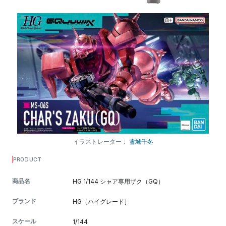
イラストレーター：
雪城千冬
PRODUCT
商品名
HG 1/144 シャア専用ザク（GQ）
ブランド
HG［ハイグレード］
スケール
1/144