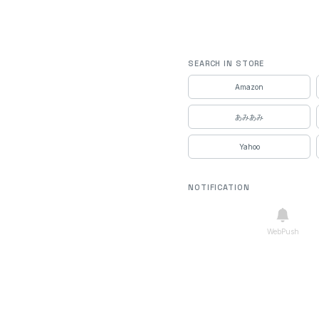
SEARCH IN STORE
Amazon
あみあみ
Yahoo
NOTIFICATION
WebPush