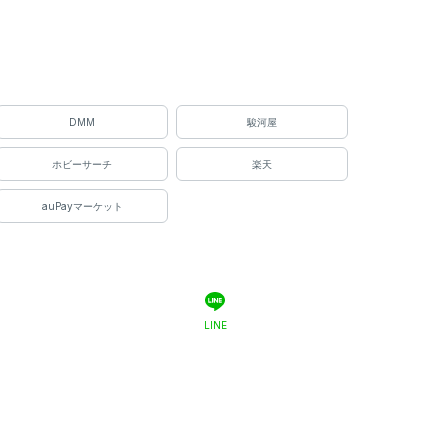
DMM
駿河屋
ホビーサーチ
楽天
auPayマーケット
LINE