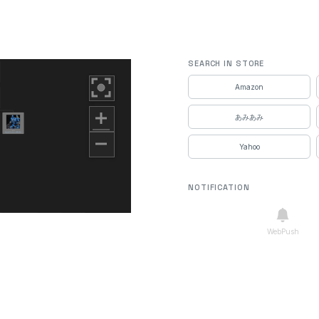
SEARCH IN STORE
Amazon
あみあみ
Yahoo
NOTIFICATION
WebPush