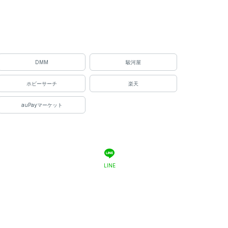
DMM
駿河屋
ホビーサーチ
楽天
auPayマーケット
LINE