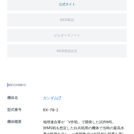
公式サイト
WEB取説
ビルダーズノート
WEB部品注文
MECHANIC
機体名
ガンダム
型式番号
RX-78-2
機体概要
地球連合軍が「V作戦」で開発した試作MS。
対MS戦を想定した白兵戦用の機体で当時の最高水
準の性能を示し、一年戦争では伝説的な戦果を残し