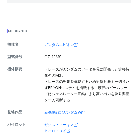
MECHANIC
機体名
ガンダムエピオン
型式番号
OZ-13MS
機体概要
トレーズがガンダムのデータを元に開発した近接特
化型のMS。
トレーズの思想を体現するため射撃兵器を一切持た
ずEPYONシステムを搭載する。腰部のビームソー
ドはジェネレーター直結により高い出力を誇り要塞
を一刀両断する。
登場作品
新機動戦記ガンダムW
パイロット
ゼクス・マーキス
ヒイロ・ユイ