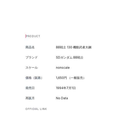
PRODUCT
商品名
BB戦士 130 機動武者大鋼
ブランド
SDガンダム BB戦士
スケール
nonscale
価格（販路）
1,650円 （一般販売）
発売日
1994年7月1日
再販月
No Data
OFFICIAL LINK