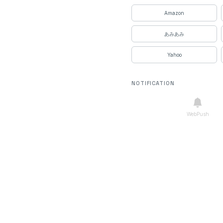
Amazon
あみあみ
Yahoo
NOTIFICATION
WebPush