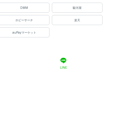
DMM
駿河屋
ホビーサーチ
楽天
auPayマーケット
LINE