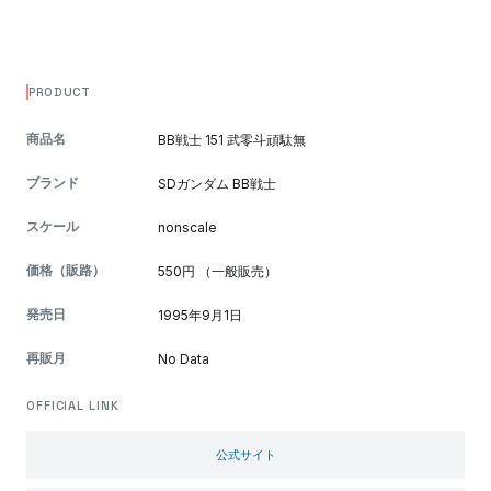
PRODUCT
商品名
BB戦士 151 武零斗頑駄無
ブランド
SDガンダム BB戦士
スケール
nonscale
価格（販路）
550円 （一般販売）
発売日
1995年9月1日
再販月
No Data
OFFICIAL LINK
公式サイト