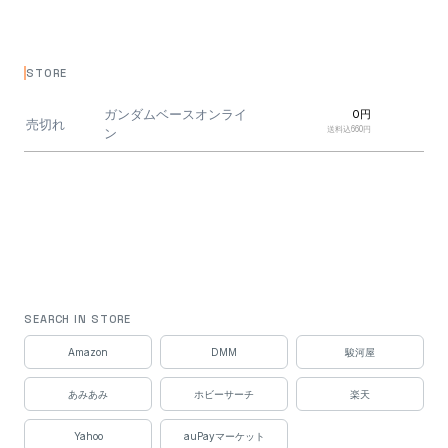
STORE
ガンダムベースオンライ
0円
売切れ
送料込660円
ン
SEARCH IN STORE
Amazon
DMM
駿河屋
あみあみ
ホビーサーチ
楽天
Yahoo
auPayマーケット