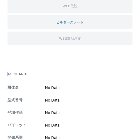
WEB取説
ビルダーズノート
WEB部品注文
MECHANIC
機体名
No Data
型式番号
No Data
登場作品
No Data
パイロット
No Data
開発系譜
No Data