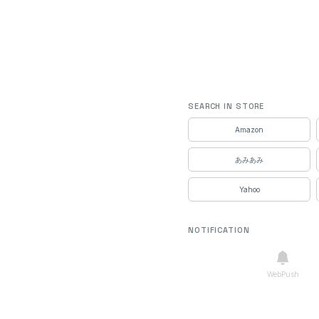
SEARCH IN STORE
Amazon
あみあみ
Yahoo
NOTIFICATION
WebPush