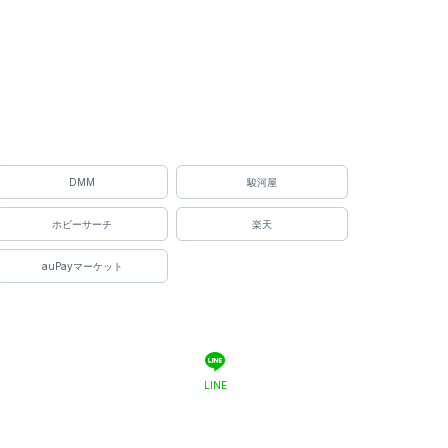
DMM
駿河屋
ホビーサーチ
楽天
auPayマーケット
LINE