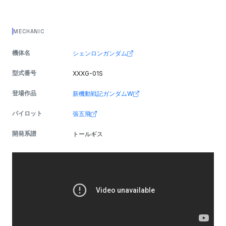
MECHANIC
機体名
シェンロンガンダム
型式番号
XXXG-01S
登場作品
新機動戦記ガンダムW
パイロット
張五飛
開発系譜
トールギス