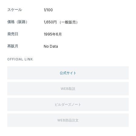
スケール
1/100
価格（販路）
1,650円 （一般販売）
発売日
1995年6月
再販月
No Data
OFFICIAL LINK
公式サイト
WEB取説
ビルダーズノート
WEB部品注文