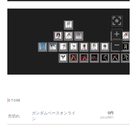
STORE
ガンダムベースオンライ
0円
売切れ
送料込660円
ン