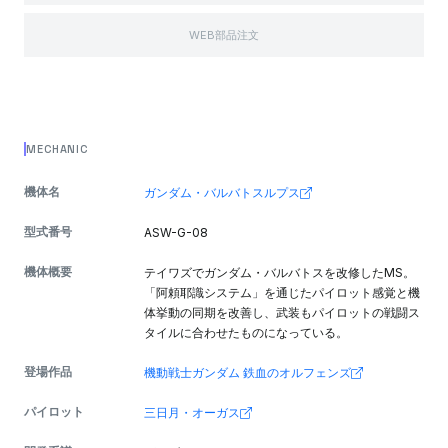
WEB部品注文
MECHANIC
機体名
ガンダム・バルバトスルプス
型式番号
ASW-G-08
機体概要
テイワズでガンダム・バルバトスを改修したMS。
「阿頼耶識システム」を通じたパイロット感覚と機
体挙動の同期を改善し、武装もパイロットの戦闘ス
タイルに合わせたものになっている。
登場作品
機動戦士ガンダム 鉄血のオルフェンズ
パイロット
三日月・オーガス