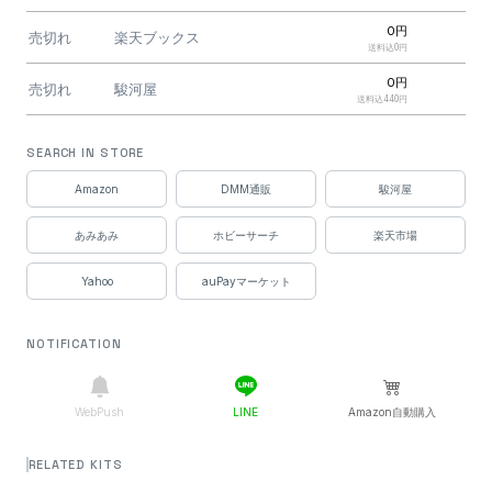
0円
売切れ
楽天ブックス
送料込0円
0円
売切れ
駿河屋
送料込440円
0円
売切れ
駿河屋
SEARCH IN STORE
送料込440円
0円
Amazon
DMM通販
駿河屋
売切れ
DMM通販
送料込530円
あみあみ
ホビーサーチ
楽天市場
0円
売切れ
ホビーサーチ
送料込550円
Yahoo
auPayマーケット
0円
売切れ
auPayマーケット
送料込550円
0円
NOTIFICATION
売切れ
ソフマップ
送料込550円
0円
売切れ
EDION
送料込550円
WebPush
LINE
Amazon自動購入
0円
売切れ
ビックカメラ.com
送料込550円
RELATED KITS