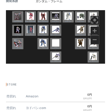
開発系譜
ガンダム・フレーム
STORE
0円
売切れ
Amazon
送料込0円
0円
売切れ
ヨドバシ.com
送料込0円