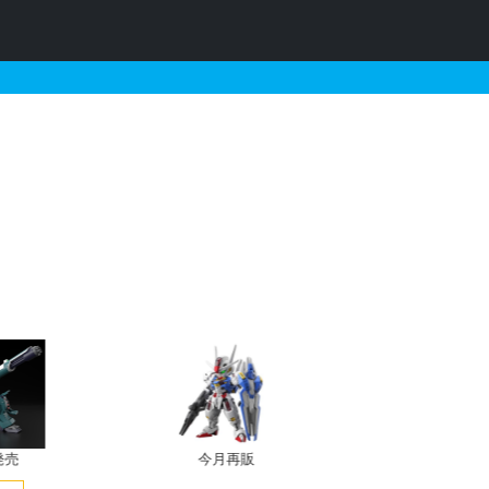
士ガンダム0083シリーズ
発売
今月再販