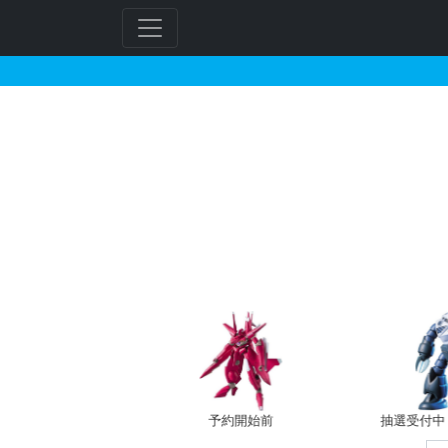
ガンダムデカール No.2
フ
リ
ー
ワ
ー
ド
検
索
バン新規予約
予約開始前
抽選受付中（~