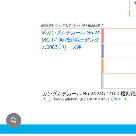
グ
レ
ー
更新日時: 2025年3月17日22:34 / 検索結果: 1
ド
ス
ケ
ー
ル
ガンダムデカール No.24 MG 1/100 機
メーカー希望小売価格 440円 / 発売日 2005年12月23日
（詳細ページ）
成
形
色