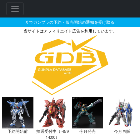
X でガンプラの予約・販売開始の通知を受け取る
当サイトはアフィリエイト広告を利用しています。
1/100 ガンダムエアマスターの
フ
リ
ー
ワ
ー
ド
検
索
予約開始前
抽選受付中（~8/9
今月発売
今月再販
14:00）