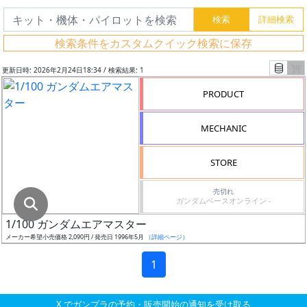
グ
レ
検索条件をカスタムクイック検索に保存
ー
ド
更新日時: 2026年2月24日18:34 / 検索結果: 1
PRODUCT
ス
MECHANIC
ケ
ー
STORE
ル
売切れ
ガンダムベースオンライン -
1/100 ガンダムエアマスター
成
メーカー希望小売価格 2,090円 / 発売日 1996年5月
（詳細ページ）
形
色
1
X でガンプラの予約・販売開始の通知を受け取る