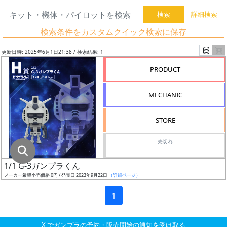
グ
レ
検索条件をカスタムクイック検索に保存
ー
ド
更新日時: 2025年6月1日21:38 / 検索結果: 1
PRODUCT
ス
MECHANIC
ケ
ー
STORE
ル
売切れ
-
1/1 G-3ガンプラくん
成
メーカー希望小売価格 0円 / 発売日 2023年9月22日
（詳細ページ）
形
色
1
X でガンプラの予約・販売開始の通知を受け取る