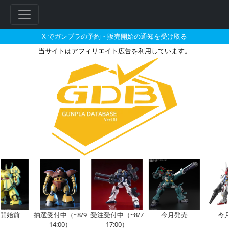
X でガンプラの予約・販売開始の通知を受け取る
当サイトはアフィリエイト広告を利用しています。
1/1 G-3ガンプラくんの販売・再
フ
リ
ー
ワ
ー
ド
検
索
開始前
抽選受付中（~8/9
受注受付中（~8/7
今月発売
今月
14:00）
17:00）