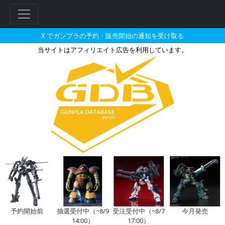
X でガンプラの予約・販売開始の通知を受け取る
当サイトはアフィリエイト広告を利用しています。
BB戦士 284 鉄機武者斎胡の販
フ
リ
ー
ワ
ー
ド
検
索
予約開始前
抽選受付中（~8/9
受注受付中（~8/7
今月発売
14:00）
17:00）