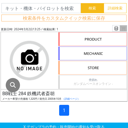
グ
レ
検索条件をカスタムクイック検索に保存
ー
ド
更新日時: 2024年3月2日13:25 / 検索結果: 1
PRODUCT
ス
MECHANIC
ケ
ー
STORE
ル
売切れ
ガンダムベースオンライン -
BB戦士 284 鉄機武者斎胡
成
メーカー希望小売価格 1,320円 / 発売日 2005年10月
（詳細ページ）
形
色
1
X でガンプラの予約・販売開始の通知を受け取る